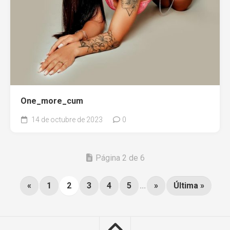
One_more_cum
14 de octubre de 2023
0
Página 2 de 6
«
1
2
3
4
5
...
»
Última »