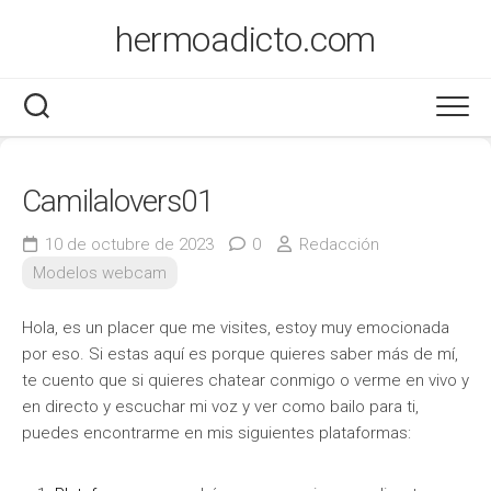
Saltar
hermoadicto.com
al
contenido
Camilalovers01
10 de octubre de 2023
0
Redacción
Modelos webcam
Hola, es un placer que me visites, estoy muy emocionada
por eso. Si estas aquí es porque quieres saber más de mí,
te cuento que si quieres chatear conmigo o verme en vivo y
en directo y escuchar mi voz y ver como bailo para ti,
puedes encontrarme en mis siguientes plataformas: