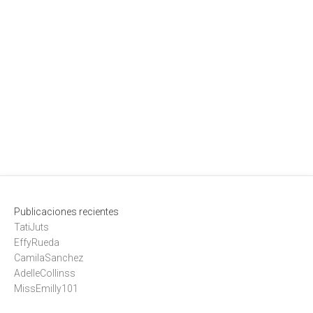
Publicaciones recientes
TatiJuts
EffyRueda
CamilaSanchez
AdelleCollinss
MissEmilly101