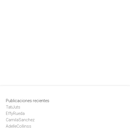
Publicaciones recientes
TatiJuts
EffyRueda
CamilaSanchez
AdelleCollinss